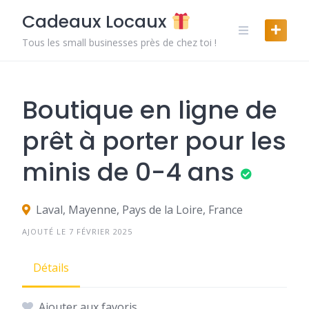
Skip
Cadeaux Locaux
to
content
Tous les small businesses près de chez toi !
Boutique en ligne de
prêt à porter pour les
minis de 0-4 ans
Laval, Mayenne, Pays de la Loire, France
AJOUTÉ LE 7 FÉVRIER 2025
Détails
Ajouter aux favoris