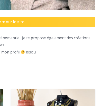
re sur le site !
 événementiel. Je te propose également des créations
nes…
ir mon profil
bisou