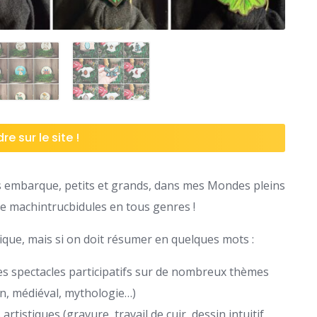
re sur le site !
us embarque, petits et grands, dans mes Mondes pleins
de machintrucbidules en tous genres !
tique, mais si on doit résumer en quelques mots :
des spectacles participatifs sur de nombreux thèmes
ern, médiéval, mythologie…)
rtistiques (gravure, travail de cuir, dessin intuitif,